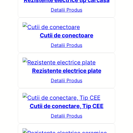
Rezistente electrice tip carcasa
a
Detalii Produs
r
c
h
Cutii de conectoare
Detalii Produs
Rezistente electrice plate
Detalii Produs
Cutii de conectare, Tip CEE
Detalii Produs