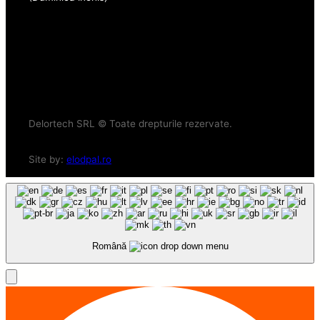
Delortech SRL © Toate drepturile rezervate.
Site by:
elodpal.ro
Română