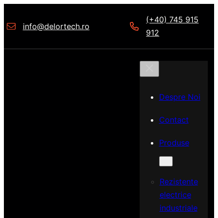
Sari
(+40) 745 915
la
info@delortech.ro
912
conținut
Despre Noi
Contact
Produse
Rezistente
electrice
industriale