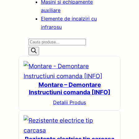
Masini si echipamente
auxiliare
Elemente de incalziri cu
infrarosu
P
r
o
d
u
Montare – Demontare
c
Instructiuni comanda [INFO]
t
Detalii Produs
s
s
e