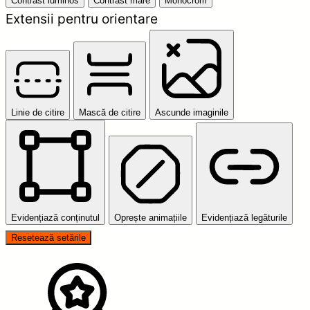
Contrast luminos
Contrast mare
Monocrom
Extensii pentru orientare
Linie de citire
Mască de citire
Ascunde imaginile
Evidențiază conținutul
Oprește animațiile
Evidențiază legăturile
Resetează setările