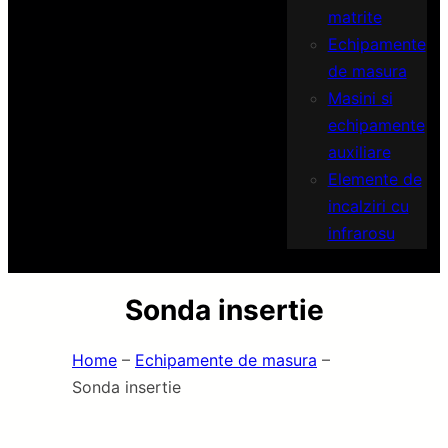
matrite
Echipamente
de masura
Masini si
echipamente
auxiliare
Elemente de
incalziri cu
infrarosu
Sonda insertie
Home
–
Echipamente de masura
–
Sonda insertie