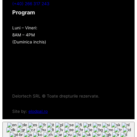
(+40) 266 317 243
Program
Luni – Vineri:
8AM – 4PM
(Duminica inchis)
Delortech SRL © Toate drepturile rezervate.
Site by:
elodpal.ro