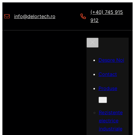
(+40) 745 915
info@delortech.ro
912
Despre Noi
Contact
Produse
Rezistente
electrice
industriale