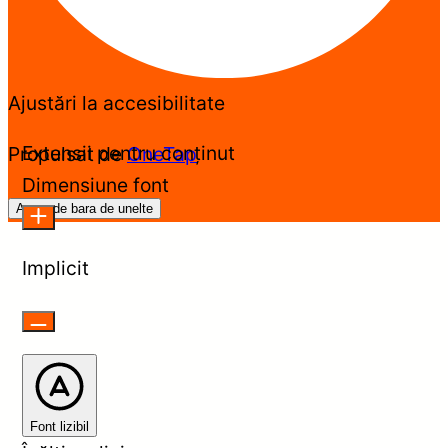
Ajustări la accesibilitate
Extensii pentru conținut
Propulsat de
OneTap
Dimensiune font
Ascunde bara de unelte
Implicit
Font lizibil